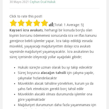
30 Mayıs 2021
Ceyhun Ocal Hukuk
Click to rate this post!
[Total:
1
Average:
5
]
Kayseri icra avukatı
, herhangi bir konuda borçlu olan
kişinin borcunu ödememesi sonucunda icra ve iflas kanunu
gereğince belirli işlemler yapar. İcra takip edildiği esnada
müvekkil, yaşayacağı mağduriyetten dolayı icra avukatı
sayesinde mağduriyet yaşamayacaktır. İcra avukatının bu
süreç içerisinde izleyeceği yollar aşağıdaki gibidir;
Hukuki süreçte uzman olarak bu işi takip edecektir
Süreç boyunca
alacağın tahsili
için çalışma yapılır,
çalışmalar hızlandırılacaktır
Müvekkilin alacak tahsiline yönelirken, kurum ya da
şahıs fark etmeksizin gerekli borç tahsil edilir
Müvekkilin alacaklı olması durumunda işlemler ona
göre yapılmaktadır
Mağduriyet durumunun daha fazla yaşanmaması için