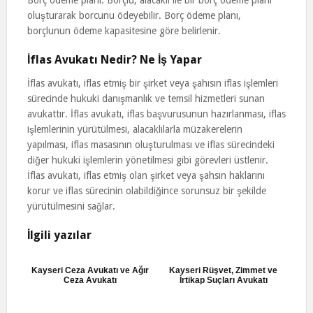
Borç ödeme planı: Borçlu, alacaklı ile bir borç ödeme planı
oluşturarak borcunu ödeyebilir. Borç ödeme planı,
borçlunun ödeme kapasitesine göre belirlenir.
İflas Avukatı Nedir? Ne İş Yapar
İflas avukatı, iflas etmiş bir şirket veya şahısın iflas işlemleri
sürecinde hukuki danışmanlık ve temsil hizmetleri sunan
avukattır. İflas avukatı, iflas başvurusunun hazırlanması, iflas
işlemlerinin yürütülmesi, alacaklılarla müzakerelerin
yapılması, iflas masasının oluşturulması ve iflas sürecindeki
diğer hukuki işlemlerin yönetilmesi gibi görevleri üstlenir.
İflas avukatı, iflas etmiş olan şirket veya şahsın haklarını
korur ve iflas sürecinin olabildiğince sorunsuz bir şekilde
yürütülmesini sağlar.
İlgili yazılar
Kayseri Ceza Avukatı ve Ağır
Kayseri Rüşvet, Zimmet ve
Ceza Avukatı
İrtikap Suçları Avukatı