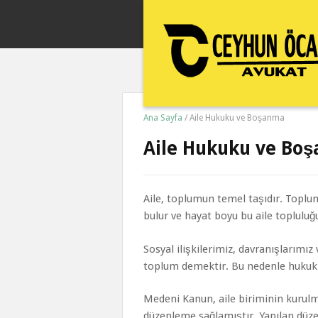
Ana Sayfa
/
Aile Hukuku ve Boşanma
Aile Hukuku ve Bo
Aile, toplumun temel taşıdır. Toplum
bulur ve hayat boyu bu aile topluluğ
Sosyal ilişkilerimiz, davranışlarımız
toplum demektir. Bu nedenle hukuk s
Medeni Kanun, aile biriminin kurul
düzenleme sağlamıştır. Yapılan düzenl