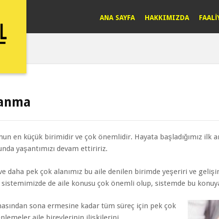
ANA SAYFA
HAKKIMIZDA
FAALİ
şanma
un en küçük birimidir ve çok önemlidir. Hayata başladığımız ilk an
unda yaşantımızı devam ettiririz.
 ve daha pek çok alanımız bu aile denilen birimde yeşeriri ve geliş
istemimizde de aile konusu çok önemli olup, sistemde bu konuya o
masından sona ermesine kadar tüm süreç için pek çok
emeler aile bireylerinin ilişkilerini