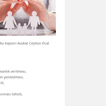
uku Kayseri Avukat Ceyhun Öcal
anlık verilmesi,
in yürütülmesi,
li,
nrası tahsili,