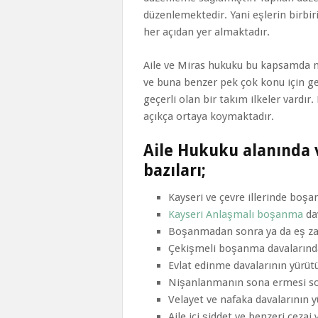
düzenlemektedir. Yani eşlerin birbiri
her açıdan yer almaktadır.
Aile ve Miras hukuku bu kapsamda niş
ve buna benzer pek çok konu için ger
geçerli olan bir takım ilkeler vardır
açıkça ortaya koymaktadır.
Aile Hukuku alanında
bazıları;
Kayseri ve çevre illerinde boş
Kayseri Anlaşmalı boşanma
da
Boşanmadan sonra ya da eş zaman
Çekişmeli boşanma davalarında 
Evlat edinme davalarının yürüt
Nişanlanmanın sona ermesi son
Velayet ve nafaka davalarının 
Aile içi şiddet ve benzeri ceza