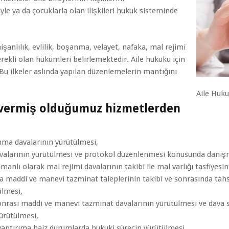
yle ya da çocuklarla olan ilişkileri hukuk sisteminde
anlılık, evlilik, boşanma, velayet, nafaka, mal rejimi
ekli olan hükümleri belirlemektedir. Aile hukuku için
. Bu ilkeler aslında yapılan düzenlemelerin mantığını
Aile Huk
 vermiş olduğumuz hizmetlerden
anma davalarının yürütülmesi,
valarının yürütülmesi ve protokol düzenlenmesi konusunda danışm
lı olarak mal rejimi davalarının takibi ile mal varlığı tasfiyesin
maddi ve manevi tazminat taleplerinin takibi ve sonrasında tahsi
ülmesi,
rası maddi ve manevi tazminat davalarının yürütülmesi ve dava so
yürütülmesi,
i yaptırıma haiz durumlarda hukuki sürecin yürütülmesi,