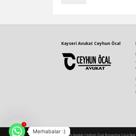
Kayseri Avukat Ceyhun Öcal
1
Merhabalar :)
Kayseri Avukat Ceyhun Öcal Boşanma Ceza Mal P