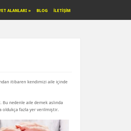
YET ALANLARI
»
BLOG
İLETIŞIM
dan itibaren kendimizi aile içinde
ir. Bu nedenle aile demek aslında
ldukça fazla yer verilmiştir.