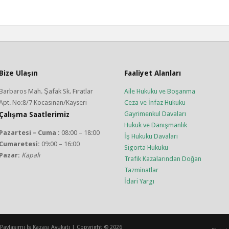
Bize Ulaşın
Faaliyet Alanları
Barbaros Mah. Şafak Sk. Fıratlar
Aile Hukuku ve Boşanma
Apt. No:8/7 Kocasinan/Kayseri
Ceza ve İnfaz Hukuku
Gayrimenkul Davaları
Çalışma Saatlerimiz
Hukuk ve Danışmanlık
Pazartesi – Cuma :
08:00 – 18:00
İş Hukuku Davaları
Cumaretesi:
09:00 – 16:00
Sigorta Hukuku
Pazar:
Kapalı
Trafik Kazalarından Doğan
Tazminatlar
İdari Yargı
aylaşımı İş Kazası Avukatı | Copyright © 2026