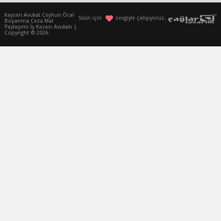
Kayseri Avukat Ceyhun Öcal
Sizin için
sevgiyle çalışıyoruz.
Boşanma Ceza Mal
Paylaşımı İş Kazası Avukatı |
Copyright © 2026