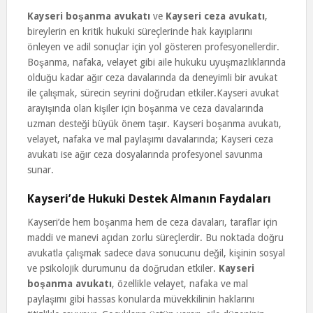
Kayseri boşanma avukatı
ve
Kayseri ceza avukatı
,
bireylerin en kritik hukuki süreçlerinde hak kayıplarını
önleyen ve adil sonuçlar için yol gösteren profesyonellerdir.
Boşanma, nafaka, velayet gibi aile hukuku uyuşmazlıklarında
olduğu kadar ağır ceza davalarında da deneyimli bir avukat
ile çalışmak, sürecin seyrini doğrudan etkiler.Kayseri avukat
arayışında olan kişiler için boşanma ve ceza davalarında
uzman desteği büyük önem taşır. Kayseri boşanma avukatı,
velayet, nafaka ve mal paylaşımı davalarında; Kayseri ceza
avukatı ise ağır ceza dosyalarında profesyonel savunma
sunar.
Kayseri’de Hukuki Destek Almanın Faydaları
Kayseri’de hem boşanma hem de ceza davaları, taraflar için
maddi ve manevi açıdan zorlu süreçlerdir. Bu noktada doğru
avukatla çalışmak sadece dava sonucunu değil, kişinin sosyal
ve psikolojik durumunu da doğrudan etkiler.
Kayseri
boşanma avukatı
, özellikle velayet, nafaka ve mal
paylaşımı gibi hassas konularda müvekkilinin haklarını