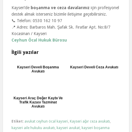
Kayseri’de
boşanma ve ceza davalarınız
için profesyonel
destek almak isterseniz bizimle iletişime geçebilirsiniz.
📞 Telefon: 0530 162 10 97
📍 Adres: Barbaros Mah. Şafak Sk. Fıratlar Apt. No:8/7
Kocasinan / Kayseri
Ceyhun Öcal Hukuk Bürosu
İlgili yazılar
Kayseri Develi Boşanma
Kayseri Develi Ceza Avukatı
Avukatı
Kayseri Araç Değer Kaybı Ve
Trafik Kazası Tazminat
Avukatı
Etiket:
avukat ceyhun öcal kayseri
,
Kayseri ağır ceza avukatı
,
kayseri aile hukuku avukatı
,
kayseri avukat
,
kayseri boşanma