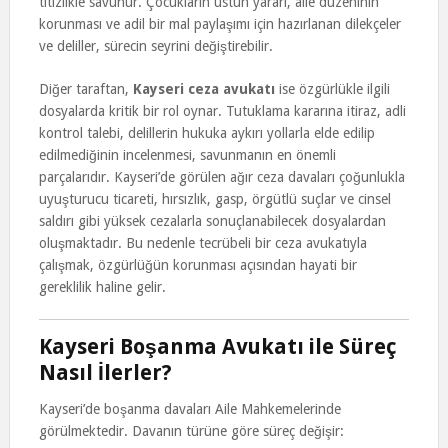
titizlikle savunur. Çocukların üstün yararı, aile düzeninin
korunması ve adil bir mal paylaşımı için hazırlanan dilekçeler
ve deliller, sürecin seyrini değiştirebilir.
Diğer taraftan,
Kayseri ceza avukatı
ise özgürlükle ilgili
dosyalarda kritik bir rol oynar. Tutuklama kararına itiraz, adli
kontrol talebi, delillerin hukuka aykırı yollarla elde edilip
edilmediğinin incelenmesi, savunmanın en önemli
parçalarıdır. Kayseri’de görülen ağır ceza davaları çoğunlukla
uyuşturucu ticareti, hırsızlık, gasp, örgütlü suçlar ve cinsel
saldırı gibi yüksek cezalarla sonuçlanabilecek dosyalardan
oluşmaktadır. Bu nedenle tecrübeli bir ceza avukatıyla
çalışmak, özgürlüğün korunması açısından hayati bir
gereklilik haline gelir.
Kayseri Boşanma Avukatı ile Süreç
Nasıl İlerler?
Kayseri’de boşanma davaları Aile Mahkemelerinde
görülmektedir. Davanın türüne göre süreç değişir: