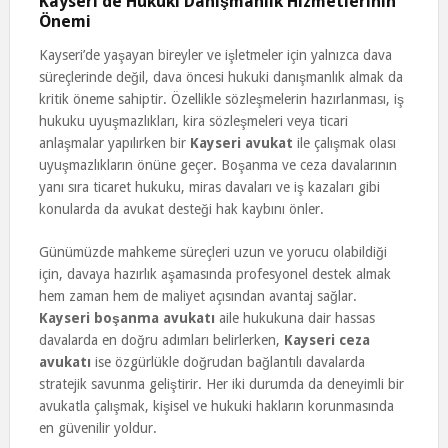
Kayseri’de Hukuki Danışmanlık Hizmetlerinin
Önemi
Kayseri’de yaşayan bireyler ve işletmeler için yalnızca dava
süreçlerinde değil, dava öncesi hukuki danışmanlık almak da
kritik öneme sahiptir. Özellikle sözleşmelerin hazırlanması, iş
hukuku uyuşmazlıkları, kira sözleşmeleri veya ticari
anlaşmalar yapılırken bir
Kayseri avukat
ile çalışmak olası
uyuşmazlıkların önüne geçer. Boşanma ve ceza davalarının
yanı sıra ticaret hukuku, miras davaları ve iş kazaları gibi
konularda da avukat desteği hak kaybını önler.
Günümüzde mahkeme süreçleri uzun ve yorucu olabildiği
için, davaya hazırlık aşamasında profesyonel destek almak
hem zaman hem de maliyet açısından avantaj sağlar.
Kayseri boşanma avukatı
aile hukukuna dair hassas
davalarda en doğru adımları belirlerken,
Kayseri ceza
avukatı
ise özgürlükle doğrudan bağlantılı davalarda
stratejik savunma geliştirir. Her iki durumda da deneyimli bir
avukatla çalışmak, kişisel ve hukuki hakların korunmasında
en güvenilir yoldur.