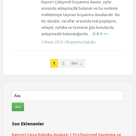
Kayseri Çekişmeli boşanma davası, eşler
arasında anlaşmazlık bulunan ve bu nedenle
mahkemeye taşınan boşanma davalarıdır. Bu
tür davalar, taraflar arasında mal paylaşımı,
velayet, nafaka ve tazminat gibi konularda
anlaşmazlık bulunduğunda…
O K U >>
3 Nisan 2023
/
Boşanma Hukuku
1
2
ileri →
Son Eklenenler
Kayseri Ceza Hukuku Avukatı | Profesyonel Savunma ve