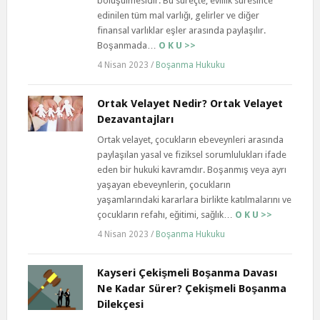
bölüşülmesidir. Bu süreçte, evlilik süresince
edinilen tüm mal varlığı, gelirler ve diğer
finansal varlıklar eşler arasında paylaşılır.
Boşanmada…
O K U >>
4 Nisan 2023
/
Boşanma Hukuku
Ortak Velayet Nedir? Ortak Velayet
Dezavantajları
Ortak velayet, çocukların ebeveynleri arasında
paylaşılan yasal ve fiziksel sorumlulukları ifade
eden bir hukuki kavramdır. Boşanmış veya ayrı
yaşayan ebeveynlerin, çocukların
yaşamlarındaki kararlara birlikte katılmalarını ve
çocukların refahı, eğitimi, sağlık…
O K U >>
4 Nisan 2023
/
Boşanma Hukuku
Kayseri Çekişmeli Boşanma Davası
Ne Kadar Sürer? Çekişmeli Boşanma
Dilekçesi