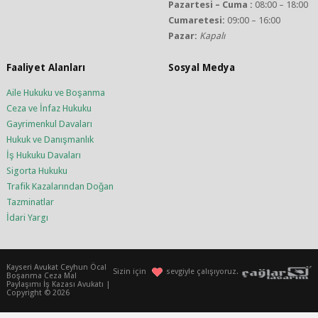
Pazartesi – Cuma :
08:00 – 18:00
Cumaretesi:
09:00 – 16:00
Pazar:
Kapalı
Faaliyet Alanları
Sosyal Medya
Aile Hukuku ve Boşanma
Ceza ve İnfaz Hukuku
Gayrimenkul Davaları
Hukuk ve Danışmanlık
İş Hukuku Davaları
Sigorta Hukuku
Trafik Kazalarından Doğan
Tazminatlar
İdari Yargı
Kayseri Avukat Ceyhun Öcal
Sizin için
sevgiyle çalışıyoruz.
Boşanma Ceza Mal
Paylaşımı İş Kazası Avukatı |
Copyright © 2026