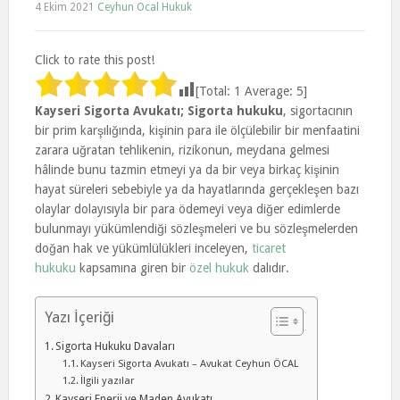
4 Ekim 2021
Ceyhun Ocal Hukuk
Click to rate this post!
[Total:
1
Average:
5
]
Kayseri Sigorta Avukatı; Sigorta hukuku
, sigortacının
bir prim karşılığında, kişinin para ile ölçülebilir bir menfaatini
zarara uğratan tehlikenin, rizikonun, meydana gelmesi
hâlinde bunu tazmin etmeyi ya da bir veya birkaç kişinin
hayat süreleri sebebiyle ya da hayatlarında gerçekleşen bazı
olaylar dolayısıyla bir para ödemeyi veya diğer edimlerde
bulunmayı yükümlendiği sözleşmeleri ve bu sözleşmelerden
doğan hak ve yükümlülükleri inceleyen,
ticaret
hukuku
kapsamına giren bir
özel hukuk
dalıdır.
Yazı İçeriği
Sigorta Hukuku Davaları
Kayseri Sigorta Avukatı – Avukat Ceyhun ÖCAL
İlgili yazılar
Kayseri Enerji ve Maden Avukatı