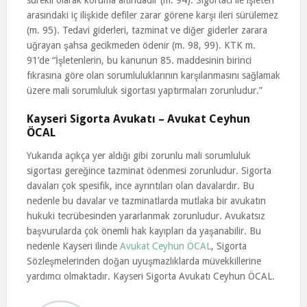
sürekli olarak koruma altındadır (m. 94). Sigortacı ile işleten
arasındaki iç ilişkide defiler zarar görene karşı ileri sürülemez
(m. 95). Tedavi giderleri, tazminat ve diğer giderler zarara
uğrayan şahsa gecikmeden ödenir (m. 98, 99). KTK m.
91’de “İşletenlerin, bu kanunun 85. maddesinin birinci
fıkrasına göre olan sorumluluklarının karşılanmasını sağlamak
üzere mali sorumluluk sigortası yaptırmaları zorunludur.”
Kayseri Sigorta Avukatı – Avukat Ceyhun
ÖCAL
Yukarıda açıkça yer aldığı gibi zorunlu mali sorumluluk
sigortası gereğince tazminat ödenmesi zorunludur. Sigorta
davaları çok spesifik, ince ayrıntıları olan davalardır. Bu
nedenle bu davalar ve tazminatlarda mutlaka bir avukatın
hukuki tecrübesinden yararlanmak zorunludur. Avukatsız
başvurularda çok önemli hak kayıpları da yaşanabilir. Bu
nedenle Kayseri ilinde
Avukat Ceyhun ÖCAL
, Sigorta
Sözleşmelerinden doğan uyuşmazlıklarda müvekkillerine
yardımcı olmaktadır. Kayseri Sigorta Avukatı Ceyhun ÖCAL.