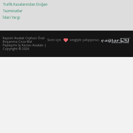
Trafik Kazalarından Doğan
Tazminatlar
İdari Yargı
Kayseri Avukat Ceyhun Öcal
Sizin için
sevgiyle çalışıyoruz.
Boşanma Ceza Mal
Paylaşımı İş Kazası Avukatı |
Copyright © 2026