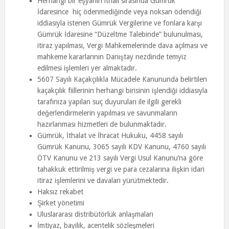
Herhangi bir eşyanın ithali sırasında Gümrük
İdaresince hiç ödenmediğinde veya noksan ödendiği
iddiasıyla istenen Gümrük Vergilerine ve fonlara karşı
Gümrük İdaresine “Düzeltme Talebinde” bulunulması,
itiraz yapılması, Vergi Mahkemelerinde dava açılması ve
mahkeme kararlarının Danıştay nezdinde temyiz
edilmesi işlemleri yer almaktadır.
5607 Sayılı Kaçakçılıkla Mücadele Kanununda belirtilen
kaçakçılık fiillerinin herhangi birisinin işlendiği iddiasıyla
tarafınıza yapılan suç duyuruları ile ilgili gerekli
değerlendirmelerin yapılması ve savunmaların
hazırlanması hizmetleri de bulunmaktadır.
Gümrük, İthalat ve İhracat Hukuku, 4458 sayılı
Gümrük Kanunu, 3065 sayılı KDV Kanunu, 4760 sayılı
ÖTV Kanunu ve 213 sayılı Vergi Usul Kanunu’na göre
tahakkuk ettirilmiş vergi ve para cezalarına ilişkin idari
itiraz işlemlerini ve davaları yürütmektedir.
Haksız rekabet
Şirket yönetimi
Uluslararası distribütörlük anlaşmaları
İmtiyaz, bayilik, acentelik sözleşmeleri