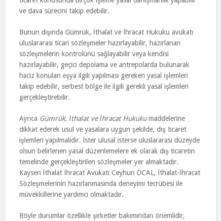
ticaret konusunda birçok işleme yasal danışmanlık yapabilir
ve dava sürecini takip edebilir.
Bunun dışında Gümrük, İthalat ve İhracat Hukuku avukatı
uluslararası ticari sözleşmeler hazırlayabilir, hazırlanan
sözleşmelerin kontrolünü sağlayabilir veya kendisi
hazırlayabilir, geçici depolama ve antrepolarda bulunarak
haciz konulan eşya ilgili yapılması gereken yasal işlemleri
takip edebilir, serbest bölge ile ilgili gerekli yasal işlemleri
gerçekleştirebilir.
Ayrıca
Gümrük, İthalat ve İhracat Hukuku
maddelerine
dikkat ederek usul ve yasalara uygun şekilde, dış ticaret
işlemleri yapılmalıdır. İster ulusal isterse uluslararası düzeyde
olsun belirlenen yasal düzenlemelere ek olarak dış ticaretin
temelinde gerçekleştirilen sözleşmeler yer almaktadır.
Kayseri İthalat İhracat Avukatı Ceyhun ÖCAL, İthalat-İhracat
Sözleşmelerinin hazırlanmasında deneyimi tecrübesi ile
müvekkillerine yardımcı olmaktadır.
Böyle durumlar özellikle şirketler bakımından önemlidir,