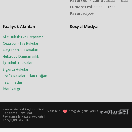
Pazartesi – Cuma :
08:00 – 18:00
Cumaretesi:
09:00 – 16:00
Pazar:
Kapalı
Faaliyet Alanları
Sosyal Medya
Aile Hukuku ve Boşanma
Ceza ve İnfaz Hukuku
Gayrimenkul Davaları
Hukuk ve Danışmanlık
İş Hukuku Davaları
Sigorta Hukuku
Trafik Kazalarından Doğan
Tazminatlar
İdari Yargı
Kayseri Avukat Ceyhun Öcal
Sizin için
sevgiyle çalışıyoruz.
Boşanma Ceza Mal
Paylaşımı İş Kazası Avukatı |
Copyright © 2026