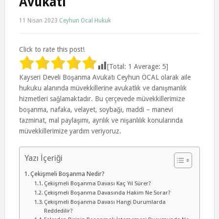
Avukatı
11 Nisan 2023
Ceyhun Ocal Hukuk
Click to rate this post!
[Total:
1
Average:
5
]
Kayseri Develi Boşanma Avukatı Ceyhun ÖCAL olarak aile
hukuku alanında müvekkillerine avukatlık ve danışmanlık
hizmetleri sağlamaktadır. Bu çerçevede müvekkillerimize
boşanma, nafaka, velayet, soybağı, maddi – manevi
tazminat, mal paylaşımı, ayrılık ve nişanlılık konularında
müvekkillerimize yardım veriyoruz.
Yazı İçeriği
Çekişmeli Boşanma Nedir?
Çekişmeli Boşanma Davası Kaç Yıl Sürer?
Çekişmeli Boşanma Davasında Hakim Ne Sorar?
Çekişmeli Boşanma Davası Hangi Durumlarda
Reddedilir?