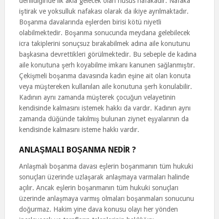
denildiğinde ilk akla gelecek olan husus nafakadır. Nafaka
iştirak ve yoksulluk nafakası olarak da ikiye ayrılmaktadır.
Boşanma davalarında eşlerden birisi kötü niyetli
olabilmektedir. Boşanma sonucunda meydana gelebilecek
icra takiplerini sonuçsuz bırakabilmek adına aile konutunu
başkasına devrettikleri görülmektedir. Bu sebeple de kadına
aile konutuna şerh koyabilme imkanı kanunen sağlanmıştır.
Çekişmeli boşanma davasında kadın eşine ait olan konuta
veya müştereken kullanılan aile konutuna şerh konulabilir.
Kadının aynı zamanda müşterek çocuğun velayetinin
kendisinde kalmasını istemek hakkı da vardır. Kadının aynı
zamanda düğünde takılmış bulunan ziynet eşyalarının da
kendisinde kalmasını isteme hakkı vardır.
ANLAŞMALI BOŞANMA NEDİR ?
Anlaşmalı boşanma davası eşlerin boşanmanın tüm hukuki
sonuçları üzerinde uzlaşarak anlaşmaya varmaları halinde
açılır. Ancak eşlerin boşanmanın tüm hukuki sonuçları
üzerinde anlaşmaya varmış olmaları boşanmaları sonucunu
doğurmaz. Hakim yine dava konusu olayı her yönden