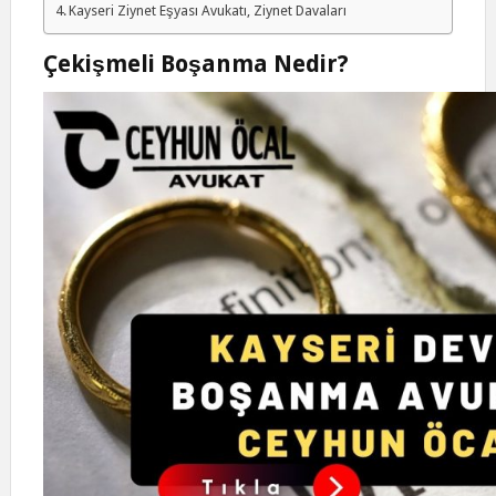
Kayseri Ziynet Eşyası Avukatı, Ziynet Davaları
Çekişmeli Boşanma Nedir?