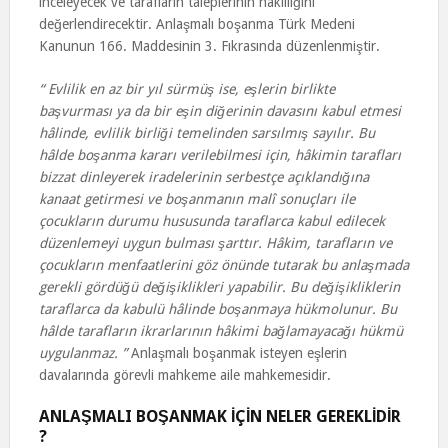
inceleyecek ve tarafların taleplerinin haklılığını
değerlendirecektir. Anlaşmalı boşanma Türk Medeni
Kanunun 166. Maddesinin 3. Fıkrasında düzenlenmiştir.
“ Evlilik en az bir yıl sürmüş ise, eşlerin birlikte
başvurması ya da bir eşin diğerinin davasını kabul etmesi
hâlinde, evlilik birliği temelinden sarsılmış sayılır. Bu
hâlde boşanma kararı verilebilmesi için, hâkimin tarafları
bizzat dinleyerek iradelerinin serbestçe açıklandığına
kanaat getirmesi ve boşanmanın malî sonuçları ile
çocukların durumu hususunda taraflarca kabul edilecek
düzenlemeyi uygun bulması şarttır. Hâkim, tarafların ve
çocukların menfaatlerini göz önünde tutarak bu anlaşmada
gerekli gördüğü değişiklikleri yapabilir. Bu değişikliklerin
taraflarca da kabulü hâlinde boşanmaya hükmolunur. Bu
hâlde tarafların ikrarlarının hâkimi bağlamayacağı hükmü
uygulanmaz. ”
Anlaşmalı boşanmak isteyen eşlerin
davalarında görevli mahkeme aile mahkemesidir.
ANLAŞMALI BOŞANMAK İÇİN NELER GEREKLİDİR
?