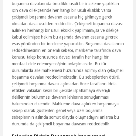
boşanma davalarında öncelikle usuli bir inceleme yaptıkları
için dava dilekçesinde her hangi bir usuli eksiklik varsa
çekişmeli boşanma davanın esasına hiç girilmeye gerek
olmadan dava usulden reddedilir. Çekişmeli boşanma davası
a.ılırken herhangi bir usuli eksiklik yapılmamışsa ve dilekçe
kabul edilmişse hakim bu aşamda davanın esasına girerek
esas yönünden bir inceleme yapacaktır. Boşanma davalarının
reddedilmesinin en önemli sebebi, mahkeme tarafında dava
konusu talep konusunda davacı tarafın her hangi bir
menfaat elde edemeyeceğinin anlaşılmasıdır. Bu tür
durumlarda aile mahkemesi huzurunda açılmış olan çekişmeli
boşanma davaları reddedilmektedir. Bu sebeplerden ötürü,
çekişmeli boşanma davası açılmadan önce tarafların iddia
ettikleri vakıaları kesin bir şekilde ispatlamaya elverişli
delillerinin bulunması davanın lehlerine sonuçlanması
bakımından elzemdir. Mahkeme dava açılırken boşanmaya
sebep olarak gösterilen genel veya özel boşanma
sebeplerinin aslında somut olayda oluşmadığını anlarsa bu
durumda da çekişmeli boşanma davasını reddedebilir.