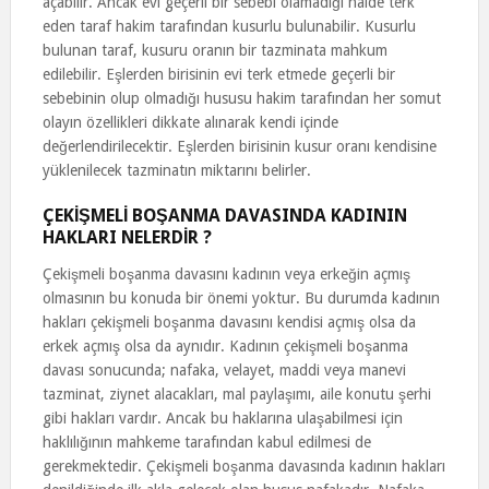
açabilir. Ancak evi geçerli bir sebebi olamadığı halde terk
eden taraf hakim tarafından kusurlu bulunabilir. Kusurlu
bulunan taraf, kusuru oranın bir tazminata mahkum
edilebilir. Eşlerden birisinin evi terk etmede geçerli bir
sebebinin olup olmadığı hususu hakim tarafından her somut
olayın özellikleri dikkate alınarak kendi içinde
değerlendirilecektir. Eşlerden birisinin kusur oranı kendisine
yüklenilecek tazminatın miktarını belirler.
ÇEKİŞMELİ BOŞANMA DAVASINDA KADININ
HAKLARI NELERDİR ?
Çekişmeli boşanma davasını kadının veya erkeğin açmış
olmasının bu konuda bir önemi yoktur. Bu durumda kadının
hakları çekişmeli boşanma davasını kendisi açmış olsa da
erkek açmış olsa da aynıdır. Kadının çekişmeli boşanma
davası sonucunda; nafaka, velayet, maddi veya manevi
tazminat, ziynet alacakları, mal paylaşımı, aile konutu şerhi
gibi hakları vardır. Ancak bu haklarına ulaşabilmesi için
haklılığının mahkeme tarafından kabul edilmesi de
gerekmektedir. Çekişmeli boşanma davasında kadının hakları