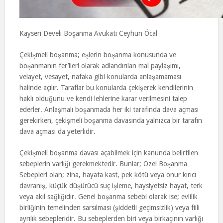
Kayseri Develi Boşanma Avukatı Ceyhun Öcal
Çekişmeli boşanma; eşlerin boşanma konusunda ve
boşanmanın fer’ileri olarak adlandırılan mal paylaşımı,
velayet, vesayet, nafaka gibi konularda anlaşamaması
halinde açılır. Taraflar bu konularda çekişerek kendilerinin
haklı olduğunu ve kendi lehlerine karar verilmesini talep
ederler. Anlaşmalı boşanmada her iki tarafında dava açması
gerekirken, çekişmeli boşanma davasında yalnızca bir tarafın
dava açması da yeterlidir.
Çekişmeli boşanma davası açabilmek için kanunda belirtilen
sebeplerin varlığı gerekmektedir. Bunlar; Özel Boşanma
Sebepleri olan; zina, hayata kast, pek kötü veya onur kırıcı
davranış, küçük düşürücü suç işleme, haysiyetsiz hayat, terk
veya akıl sağlığıdır. Genel boşanma sebebi olarak ise; evlilik
birliğinin temelinden sarsılması (şiddetli geçimsizlik) veya fiili
ayrılık sebepleridir. Bu sebeplerden biri veya birkaçının varlığı