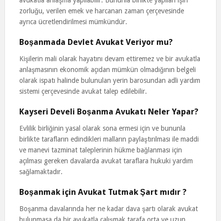
avukatla anlaşma yapılabilir. Bununla birlikte yapılan işin
zorluğu, verilen emek ve harcanan zaman çerçevesinde
ayrıca ücretlendirilmesi mümkündür.
Boşanmada Devlet Avukat Veriyor mu?
Kişilerin mali olarak hayatını devam ettiremez ve bir avukatla
anlaşmasının ekonomik açıdan mümkün olmadığının belgeli
olarak ispatı halinde bulunulan yerin barosundan adli yardım
sistemi çerçevesinde avukat talep edilebilir.
Kayseri Develi Boşanma Avukatı Neler Yapar?
Evlilik birliğinin yasal olarak sona ermesi için ve bununla
birlikte tarafların edindikleri malların paylaştırılması ile maddi
ve manevi tazminat taleplerinin hükme bağlanması için
açılması gereken davalarda avukat taraflara hukuki yardım
sağlamaktadır.
Boşanmak için Avukat Tutmak Şart mıdır ?
Boşanma davalarında her ne kadar dava şartı olarak avukat
bulunmasa da bir avukatla çalışmak tarafa orta ve uzun