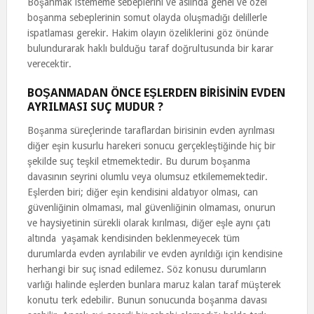
Boşanmak istememe sebeplerini ve aslında genel ve özel
boşanma sebeplerinin somut olayda oluşmadığı delillerle
ispatlaması gerekir. Hakim olayın özeliklerini göz önünde
bulundurarak haklı bulduğu taraf doğrultusunda bir karar
verecektir.
BOŞANMADAN ÖNCE EŞLERDEN BİRİSİNİN EVDEN
AYRILMASI SUÇ MUDUR ?
Boşanma süreçlerinde taraflardan birisinin evden ayrılması
diğer eşin kusurlu harekeri sonucu gerçekleştiğinde hiç bir
şekilde suç teşkil etmemektedir. Bu durum boşanma
davasının seyrini olumlu veya olumsuz etkilememektedir.
Eşlerden biri; diğer eşin kendisini aldatıyor olması, can
güvenliğinin olmaması, mal güvenliğinin olmaması, onurun
ve haysiyetinin sürekli olarak kırılması, diğer eşle aynı çatı
altında yaşamak kendisinden beklenmeyecek tüm
durumlarda evden ayrılabilir ve evden ayrıldığı için kendisine
herhangi bir suç isnad edilemez. Söz konusu durumların
varlığı halinde eşlerden bunlara maruz kalan taraf müşterek
konutu terk edebilir. Bunun sonucunda boşanma davası