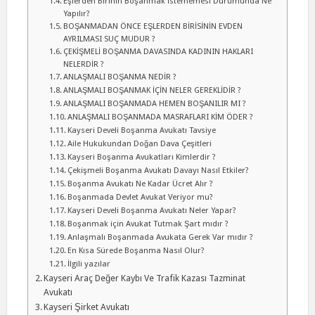
Eşlerden Birinin Boşanmak İstememesi Durumunda Ne
Yapılır?
BOŞANMADAN ÖNCE EŞLERDEN BİRİSİNİN EVDEN
AYRILMASI SUÇ MUDUR ?
ÇEKİŞMELİ BOŞANMA DAVASINDA KADININ HAKLARI
NELERDİR ?
ANLAŞMALI BOŞANMA NEDİR ?
ANLAŞMALI BOŞANMAK İÇİN NELER GEREKLİDİR ?
ANLAŞMALI BOŞANMADA HEMEN BOŞANILIR MI ?
ANLAŞMALI BOŞANMADA MASRAFLARI KİM ÖDER ?
Kayseri Develi Boşanma Avukatı Tavsiye
Aile Hukukundan Doğan Dava Çeşitleri
Kayseri Boşanma Avukatları Kimlerdir ?
Çekişmeli Boşanma Avukatı Davayı Nasıl Etkiler?
Boşanma Avukatı Ne Kadar Ücret Alır ?
Boşanmada Devlet Avukat Veriyor mu?
Kayseri Develi Boşanma Avukatı Neler Yapar?
Boşanmak için Avukat Tutmak Şart mıdır ?
Anlaşmalı Boşanmada Avukata Gerek Var mıdır ?
En Kısa Sürede Boşanma Nasıl Olur?
İlgili yazılar
Kayseri Araç Değer Kaybı Ve Trafik Kazası Tazminat
Avukatı
Kayseri Şirket Avukatı