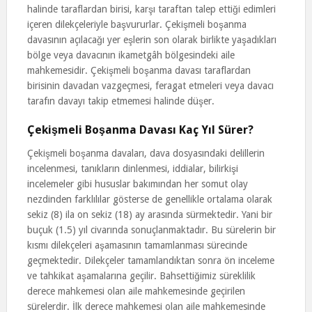
halinde taraflardan birisi, karşı taraftan talep ettiği edimleri
içeren dilekçeleriyle başvururlar. Çekişmeli boşanma
davasının açılacağı yer eşlerin son olarak birlikte yaşadıkları
bölge veya davacının ikametgâh bölgesindeki aile
mahkemesidir. Çekişmeli boşanma davası taraflardan
birisinin davadan vazgeçmesi, feragat etmeleri veya davacı
tarafın davayı takip etmemesi halinde düşer.
Çekişmeli Boşanma Davası Kaç Yıl Sürer?
Çekişmeli boşanma davaları, dava dosyasındaki delillerin
incelenmesi, tanıkların dinlenmesi, iddialar, bilirkişi
incelemeler gibi hususlar bakımından her somut olay
nezdinden farklılılar gösterse de genellikle ortalama olarak
sekiz (8) ila on sekiz (18) ay arasında sürmektedir. Yani bir
buçuk (1.5) yıl civarında sonuçlanmaktadır. Bu sürelerin bir
kısmı dilekçeleri aşamasının tamamlanması sürecinde
geçmektedir. Dilekçeler tamamlandıktan sonra ön inceleme
ve tahkikat aşamalarına geçilir. Bahsettiğimiz süreklilik
derece mahkemesi olan aile mahkemesinde geçirilen
sürelerdir. İlk derece mahkemesi olan aile mahkemesinde