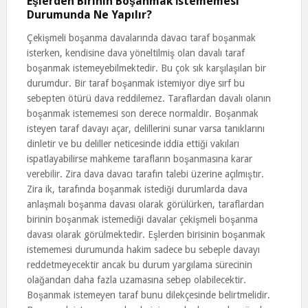
Eşlerden Birinin Boşanmak İstememesi
Durumunda Ne Yapılır?
Çekişmeli boşanma davalarında davacı taraf boşanmak
isterken, kendisine dava yöneltilmiş olan davalı taraf
boşanmak istemeyebilmektedir. Bu çok sık karşılaşılan bir
durumdur. Bir taraf boşanmak istemiyor diye sırf bu
sebepten ötürü dava reddilemez. Taraflardan davalı olanın
boşanmak istememesi son derece normaldir. Boşanmak
isteyen taraf davayı açar, delillerini sunar varsa tanıklarını
dinletir ve bu deliller neticesinde iddia ettiği vakıları
ispatlayabilirse mahkeme tarafların boşanmasına karar
verebilir. Zira dava davacı tarafın talebi üzerine açılmıştır.
Zira ik, tarafında boşanmak istediği durumlarda dava
anlaşmalı boşanma davası olarak görülürken, taraflardan
birinin boşanmak istemediği davalar çekişmeli boşanma
davası olarak görülmektedir. Eşlerden birisinin boşanmak
istememesi durumunda hakim sadece bu sebeple davayı
reddetmeyecektir ancak bu durum yargılama sürecinin
olağandan daha fazla uzamasına sebep olabilecektir.
Boşanmak istemeyen taraf bunu dilekçesinde belirtmelidir.