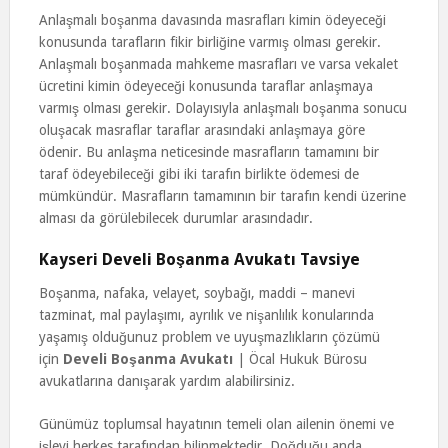
Anlaşmalı boşanma davasında masrafları kimin ödeyeceği
konusunda tarafların fikir birliğine varmış olması gerekir.
Anlaşmalı boşanmada mahkeme masrafları ve varsa vekalet
ücretini kimin ödeyeceği konusunda taraflar anlaşmaya
varmış olması gerekir. Dolayısıyla anlaşmalı boşanma sonucu
oluşacak masraflar taraflar arasındaki anlaşmaya göre
ödenir. Bu anlaşma neticesinde masrafların tamamını bir
taraf ödeyebileceği gibi iki tarafın birlikte ödemesi de
mümkündür. Masrafların tamamının bir tarafın kendi üzerine
alması da görülebilecek durumlar arasındadır.
Kayseri Develi Boşanma Avukatı Tavsiye
Boşanma, nafaka, velayet, soybağı, maddi – manevi
tazminat, mal paylaşımı, ayrılık ve nişanlılık konularında
yaşamış olduğunuz problem ve uyuşmazlıkların çözümü
için
Develi Boşanma Avukatı
| Öcal Hukuk Bürosu
avukatlarına danışarak yardım alabilirsiniz.
Günümüz toplumsal hayatının temeli olan ailenin önemi ve
işlevi herkes tarafından bilinmektedir. Doğduğu anda