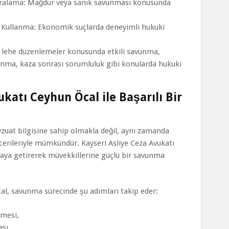
aralama: Mağdur veya sanık savunması konusunda
e Kullanma: Ekonomik suçlarda deneyimli hukuki
ve lehe düzenlemeler konusunda etkili savunma,
llanma, kaza sonrası sorumluluk gibi konularda hukuki
ukatı Ceyhun Öcal ile Başarılı Bir
zuat bilgisine sahip olmakla değil, aynı zamanda
becerileriyle mümkündür. Kayseri Asliye Ceza Avukatı
raya getirerek müvekkillerine güçlü bir savunma
cal, savunma sürecinde şu adımları takip eder:
nmesi,
ası,