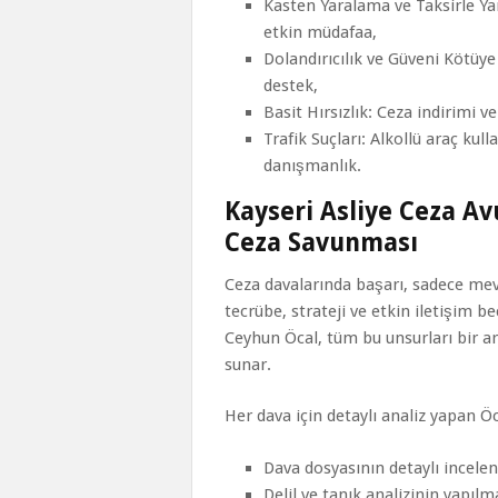
Kasten Yaralama ve Taksirle Y
etkin müdafaa,
Dolandırıcılık ve Güveni Kötüy
destek,
Basit Hırsızlık: Ceza indirimi 
Trafik Suçları: Alkollü araç ku
danışmanlık.
Kayseri Asliye Ceza Av
Ceza Savunması
Ceza davalarında başarı, sadece mev
tecrübe, strateji ve etkin iletişim 
Ceyhun Öcal, tüm bu unsurları bir a
sunar.
Her dava için detaylı analiz yapan Ö
Dava dosyasının detaylı incele
Delil ve tanık analizinin yapılm