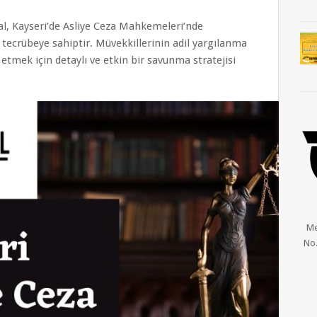
al, Kayseri’de Asliye Ceza Mahkemeleri’nde
 tecrübeye sahiptir. Müvekkillerinin adil yargılanma
 etmek için detaylı ve etkin bir savunma stratejisi
Me
No.