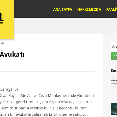
ANA SAYFA
HAKKIMIZDA
FAALİ
atı
 Avukatı
Son
verage:
5
]
 Öca, Kayseri’de Asliye Ceza Mahkemesi’nde yürütülen
eyde ceza gerektiren suçlara ilişkin olsa da, davaların
hem de itibarını etkileyebilir. Bu nedenle, bu tür
man bir avukatla çalışmak kritik öneme sahiptir.