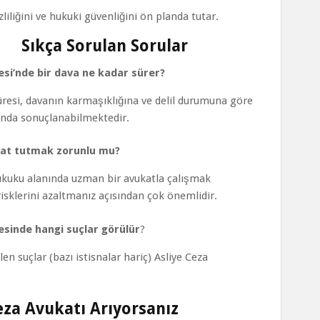
izliliğini ve hukuki güvenliğini ön planda tutar.
lan Sorular
si’nde bir dava ne kadar sürer?
resi, davanın karmaşıklığına ve delil durumuna göre
sında sonuçlanabilmektedir.
kat tutmak zorunlu mu?
kuku alanında uzman bir avukatla çalışmak
risklerini azaltmanız açısından çok önemlidir.
sinde hangi suçlar görülür
?
en suçlar (bazı istisnalar hariç) Asliye Ceza
eza Avukatı Arıyorsanız