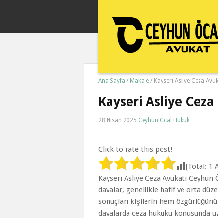
Ana Sayfa
/
Makale
/
Kayseri Asliye Ceza Avuk
Kayseri Asliye Ceza
28 Nisan 2025
Ceyhun Ocal Hukuk
Click to rate this post!
[Total:
1
A
Kayseri Asliye Ceza Avukatı Ceyhun
davalar, genellikle hafif ve orta düz
sonuçları kişilerin hem özgürlüğünü 
davalarda ceza hukuku konusunda uz