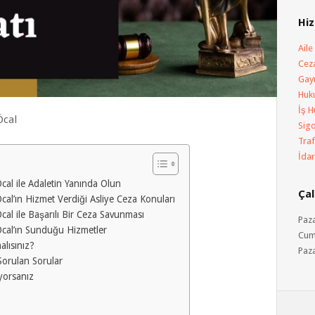
Hiz
Ail
Ceza
Gay
Huk
İş H
Öcal
Sig
Traf
İdar
cal ile Adaletin Yanında Olun
Çal
cal’ın Hizmet Verdiği Asliye Ceza Konuları
cal ile Başarılı Bir Ceza Savunması
Paza
Öcal’ın Sunduğu Hizmetler
Cuma
lısınız?
Paza
Sorular
yorsanız