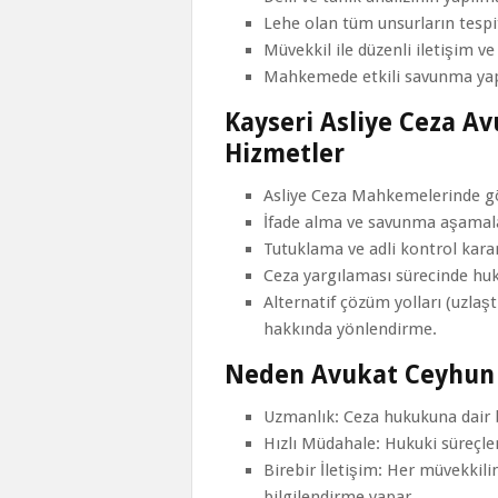
Lehe olan tüm unsurların tespi
Müvekkil ile düzenli iletişim ve
Mahkemede etkili savunma yap
Kayseri Asliye Ceza A
Hizmetler
Asliye Ceza Mahkemelerinde gö
İfade alma ve savunma aşamal
Tutuklama ve adli kontrol kararl
Ceza yargılaması sürecinde huk
Alternatif çözüm yolları (uzla
hakkında yönlendirme.
Neden Avukat Ceyhun Ö
Uzmanlık: Ceza hukukuna dair b
Hızlı Müdahale: Hukuki süreçler
Birebir İletişim: Her müvekkili
bilgilendirme yapar.