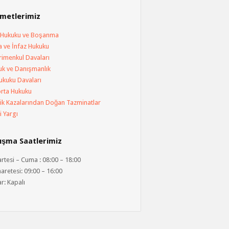
metlerimiz
e Hukuku ve Boşanma
 ve İnfaz Hukuku
rimenkul Davaları
uk ve Danışmanlık
ukuku Davaları
orta Hukuku
ik Kazalarından Doğan Tazminatlar
i Yargı
ışma Saatlerimiz
rtesi – Cuma : 08:00 – 18:00
retesi: 09:00 – 16:00
r: Kapalı