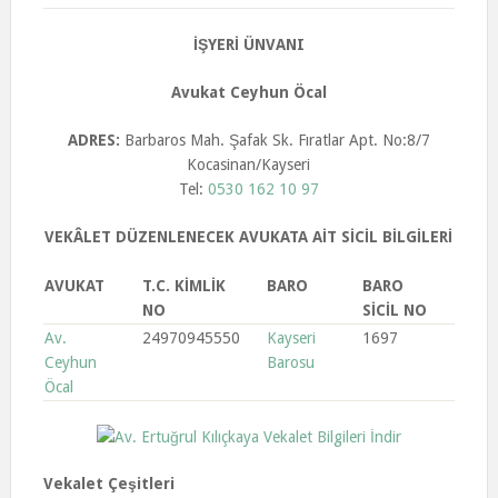
İŞYERİ ÜNVANI
Avukat Ceyhun Öcal
ADRES:
Barbaros Mah. Şafak Sk. Fıratlar Apt. No:8/7
Kocasinan/Kayseri
Tel:
0530 162 10 97
VEKÂLET DÜZENLENECEK AVUKATA AİT SİCİL BİLGİLERİ
AVUKAT
T.C. KİMLİK
BARO
BARO
NO
SİCİL NO
Av.
24970945550
Kayseri
1697
Ceyhun
Barosu
Öcal
Vekalet Çeşitleri