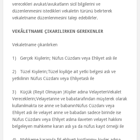
verecekleri avukat/avukatların sicil bilgilerini ve
düzenlenmesini istedikleri vekaletin türünü belirterek
vekaletname düzenlenmesini talep edebilirler.
VEKÂLETNAME ÇIKARILIRKEN GEREKENLER
Vekaletname çıkarılırken
1) Gerçek Kişilerin; Nüfus Cüzdanı veya Ehliyet aslı ile
2) Tüzel Kişilerin;Tüzel kişiliğe ait yetki belgesi aslı ve
yetkilinin Nüfus Cüzdanı veya Ehliyetaslı ile
3) Küçük (Reşit Olmayan )Kişiler adına VelayetenVekalet
Vereceklerin;Velayetanne ve babatarafından müşterek olarak
kullanılmakta ise anne ve babanınNüfus Cüzdanı veya
Ehliyet aslı ile velayet anne ve babadan sadece birinde ise
Nüfus Cüzdanı veya Ehliyet aslına ilaveten velayet hakkını
belgeleyen mahkeme kararı aslı ya da nüfus kayıt örneği ile
4) Mahkeme kararıyla fiil ehliyeti kısıtlanmış kişiler adına