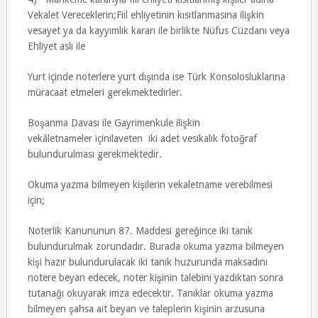
Vekalet Vereceklerin;Fiil ehliyetinin kısıtlanmasına ilişkin
vesayet ya da kayyımlık kararı ile birlikte Nüfus Cüzdanı veya
Ehliyet aslı ile
Yurt içinde noterlere yurt dışında ise Türk Konsolosluklarına
müracaat etmeleri gerekmektedirler.
Boşanma Davası ile Gayrimenkule ilişkin
vekâletnameler içinilaveten iki adet vesikalık fotoğraf
bulundurulması gerekmektedir.
Okuma yazma bilmeyen kişilerin vekaletname verebilmesi
için;
Noterlik Kanununun 87. Maddesi gereğince iki tanık
bulundurulmak zorundadır. Burada okuma yazma bilmeyen
kişi hazır bulundurulacak iki tanık huzurunda maksadını
notere beyan edecek, noter kişinin talebini yazdıktan sonra
tutanağı okuyarak imza edecektir. Tanıklar okuma yazma
bilmeyen şahsa ait beyan ve taleplerin kişinin arzusuna