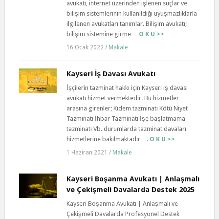
avukatı, internet üzerinden işlenen suçlar ve
bilişim sistemlerinin kullanıldığı uyuşmazlıklarla
ilgilenen avukatları tanımlar. Bilişim avukatı;
bilişim sistemine girme…
O K U >>
16 Ocak 2022
/
Makale
Kayseri İş Davası Avukatı
İşçilerin tazminat hakkı için Kayseri iş davası
avukatı hizmet vermektedir. Bu hizmetler
arasına girenler; Kıdem tazminatı Kötü Niyet
Tazminatı İhbar Tazminatı İşe başlatmama
tazminatı Vb. durumlarda tazminat davaları
hizmetlerine bakılmaktadır….
O K U >>
1 Haziran 2021
/
Makale
Kayseri Boşanma Avukatı | Anlaşmalı
ve Çekişmeli Davalarda Destek 2025
Kayseri Boşanma Avukatı | Anlaşmalı ve
Çekişmeli Davalarda Profesyonel Destek