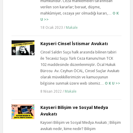
mümkündür. Ceza mahkemeleri tarafından
verilen son kararlar; beraat, düşme,
mahkûmiyet, cezaya yer olmadığı kararı,…
O K
U >>
18 Ocak 2023
/
Makale
Kayseri Cinsel İstismar Avukatı
Cinsel Saldırı Suçu halk arasında bilinen tabiri
ile Tecavüz Suçu Türk Ceza Kanunu’nun TCK
102 maddesinde düzenlenmiştir. Öcal Hukuk
Bürosu Av. Ceyhun ÖCAL, Cinsel Suçlar Avukatı
olarak müvekkillerimizin ve kamuoyunun
bilgisine sunmak üzere web sitemiz…
O K U >>
8 Nisan 2022
/
Makale
Kayseri Bilişim ve Sosyal Medya
Avukatı
Kayseri Bilişim ve Sosyal Medya Avukatı ; Bilişim
avukatı nedir, kime nedir? Bilişim