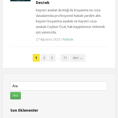
Destek
Kayseri avukat desteği ile boşanma ve ceza
davalarında profesyonel hukuki yardım alın.
Kayseri boşanma avukatı ve Kayseri ceza
avukatı Ceyhun Öcal, hak kayıplarınızı önlemek
için yanınızda.
27 Ağustos 2025
/
Makale
1
2
3
…
11
ileri →
Son Eklenenler