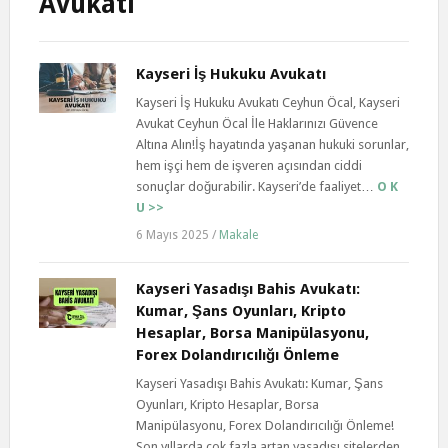
Avukatı
Kayseri İş Hukuku Avukatı
Kayseri İş Hukuku Avukatı Ceyhun Öcal, Kayseri
Avukat Ceyhun Öcal İle Haklarınızı Güvence
Altına Alın!İş hayatında yaşanan hukuki sorunlar,
hem işçi hem de işveren açısından ciddi
sonuçlar doğurabilir. Kayseri’de faaliyet…
O K
U >>
6 Mayıs 2025
/
Makale
Kayseri Yasadışı Bahis Avukatı:
Kumar, Şans Oyunları, Kripto
Hesaplar, Borsa Manipülasyonu,
Forex Dolandırıcılığı Önleme
Kayseri Yasadışı Bahis Avukatı: Kumar, Şans
Oyunları, Kripto Hesaplar, Borsa
Manipülasyonu, Forex Dolandırıcılığı Önleme!
Son yıllarda çok fazla artan yasadışı sitelerden